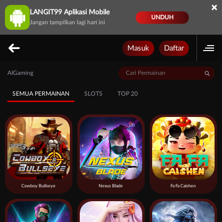
×
LANGIT99 Aplikasi Mobile
UNDUH
Jangan tampilkan lagi hari ini
Masuk
Daftar
AIGaming
SEMUA PERMAINAN
SLOTS
TOP 20
Cowboy Bullseye
Nexus Blade
Fa Fa Caishen