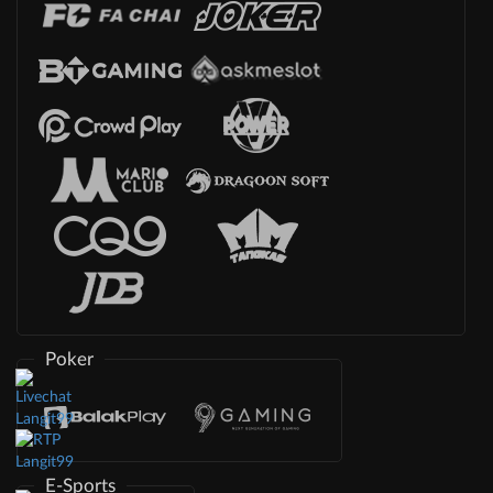
Poker
E-Sports