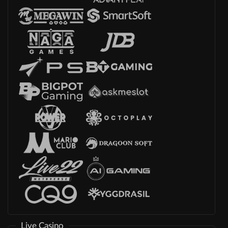
Live Casino