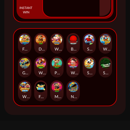
INSTANT
WIN
Fortune Fishing
Dice Pop
WD Golden Fuwa Fishing
Big Button Bash
SoccerX
WD FuWa Fishing
Golden Tyrant Fishing
WD King Kong Fishing
Plinko Pop
WD Nezha Fishing Legend
StrikerX
Soccer Striker
WD Gold Blast Fishing
Fruit Blast
Mine Pop
Nexus Golden Tyrant