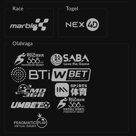
Race
Togel
Olahraga