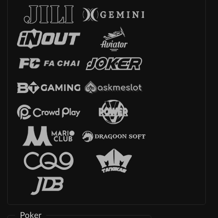
Poker