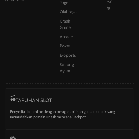
Togel
Olahraga
Crash
Game
Arcade
Poker
E-Sports
Sabung
Ayam
TARUHAN SLOT
Penyedia slot online dengan beragam pilihan game menarik yang
memudahkan pemain untuk mencapai jackpot