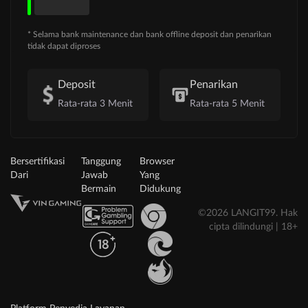
* Selama bank maintenance dan bank offline deposit dan penarikan
tidak dapat diproses
Deposit
Penarikan
Rata-rata 3 Menit
Rata-rata 5 Menit
Bersertifikasi
Tanggung
Browser
Dari
Jawab
Yang
Bermain
Didukung
©2026 LANGIT99. Hak
cipta dilindungi | 18+