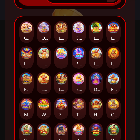
Gates of Olympus POP
Olympus Wins
Lucky Tiger 1000
Starlight Wins
Lucky Fortune Tree
Lucky Panda
Lucky Phoenix
Lucky Bull
Jelly Candy
Sweet Burst
Lucky MonKey
Lucky Tiger
Fortunes of Aztec
Lucky Mouse
Lucky Tiger Gold Ultimate
Emotiwins
DJ Neko
Pig Farm
Mystic Wishes
Wealthy Frog
777 Rush
Tut's Treasure Tower
Happy Dragon
Code of Cairo