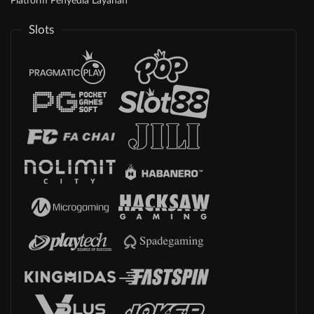
Platform Penyedia Layanan
Slots