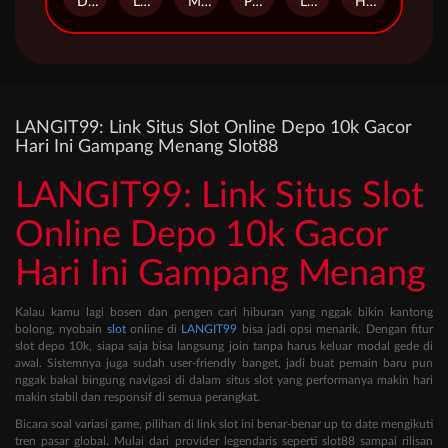
Dino Drop
Lucky Dog
Master Gems
Plushie Wins
Lucky Dice
Happy Nets
LANGIT99: Link Situs Slot Online Depo 10k Gacor
Hari Ini Gampang Menang Slot88
LANGIT99: Link Situs Slot
Online Depo 10k Gacor
Hari Ini Gampang Menang
Kalau kamu lagi bosen dan pengen cari hiburan yang nggak bikin kantong
bolong, nyobain
slot
online di
LANGIT99
bisa jadi opsi menarik. Dengan fitur
slot depo 10k, siapa saja bisa langsung join tanpa harus keluar modal gede di
awal. Sistemnya juga sudah user-friendly banget, jadi buat pemain baru pun
nggak bakal bingung navigasi di dalam situs slot yang performanya makin hari
makin stabil dan responsif di semua perangkat.
Bicara soal variasi game, pilihan di link slot ini benar-benar up to date mengikuti
tren pasar global. Mulai dari provider legendaris seperti slot88 sampai rilisan