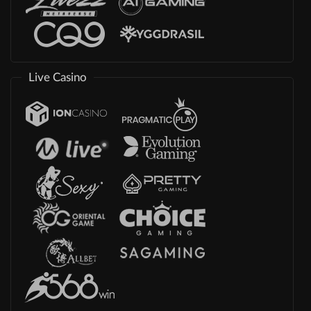
Live Casino