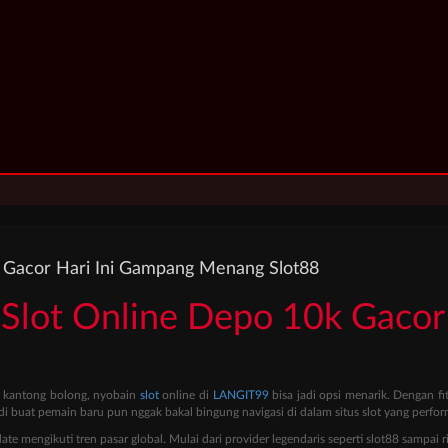
k Gacor Hari Ini Gampang Menang Slot88
 Slot Online Depo 10k Gacor
n kantong bolong, nyobain
slot
online di
LANGIT99
bisa jadi opsi menarik. Dengan fit
adi buat pemain baru pun nggak bakal bingung navigasi di dalam situs slot yang perfo
o date mengikuti tren pasar global. Mulai dari provider legendaris seperti slot88 sampai 