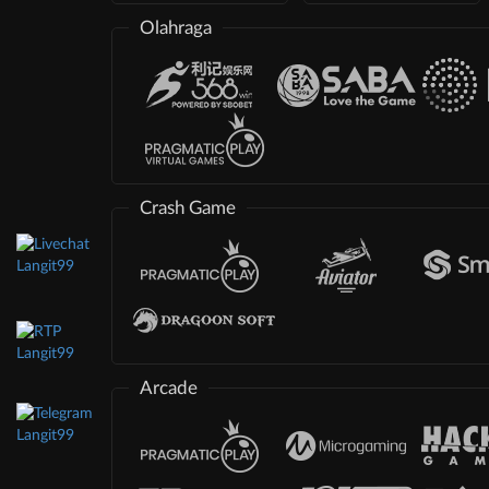
Olahraga
Crash Game
Arcade