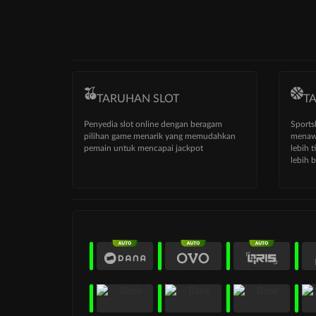
TARUHAN SLOT
T
Penyedia slot online dengan beragam
Sports
pilihan game menarik yang memudahkan
menawa
pemain untuk mencapai jackpot
lebih 
lebih 