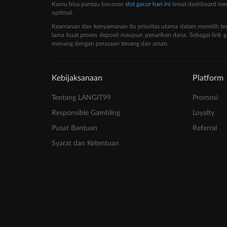
Kamu bisa pantau bocoran
slot gacor hari ini
lewat dashboard mer
optimal.
Keamanan dan kenyamanan itu prioritas utama dalam memilih t
lama buat proses deposit maupun penarikan dana. Sebagai link ga
menang dengan perasaan tenang dan aman.
Kebijaksanaan
Platform
Tentang LANGIT99
Promosi
Responsible Gambling
Loyalty
Pusat Bantuan
Referral
Syarat dan Ketentuan