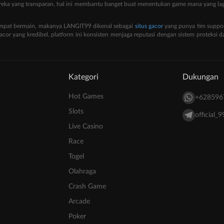
eka yang transparan, hal ini membantu banget buat menentukan game mana yang la
empat bermain, makanya LANGIT99 dikenal sebagai
situs gacor
yang punya tim support
cor yang kredibel, platform ini konsisten menjaga reputasi dengan sistem proteksi 
Kategori
Dukungan
Hot Games
+628596
Slots
official_
Live Casino
Race
Togel
Olahraga
Crash Game
Arcade
Poker