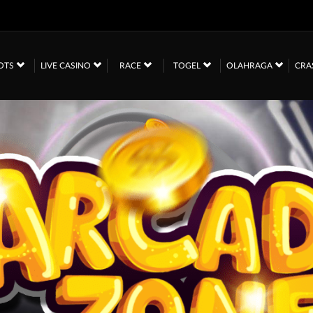
OTS
LIVE CASINO
RACE
TOGEL
OLAHRAGA
CRA