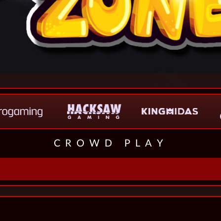
CROWD PLAY