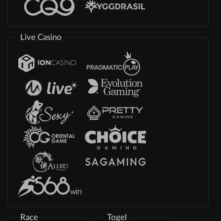
Live Casino
Race
Togel