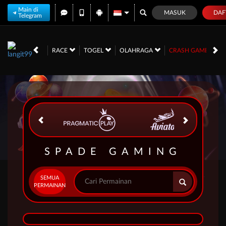
Main di
MASUK
DAF
Telegram
LIVE CASINO
RACE
TOGEL
OLAHRAGA
CRASH GAME
SPADE GAMING
SEMUA
PERMAINAN