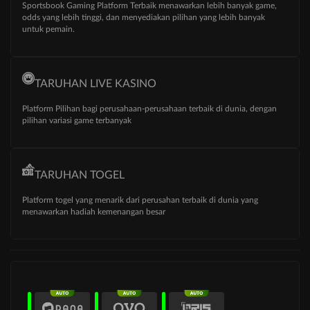
Sportsbook Gaming Platform Terbaik menawarkan lebih banyak game,
odds yang lebih tinggi, dan menyediakan pilihan yang lebih banyak
untuk pemain.
TARUHAN LIVE KASINO
Platform Pilihan bagi perusahaan-perusahaan terbaik di dunia, dengan
pilihan variasi game terbanyak
TARUHAN TOGEL
Platform togel yang menarik dari perusahan terbaik di dunia yang
menawarkan hadiah kemenangan besar