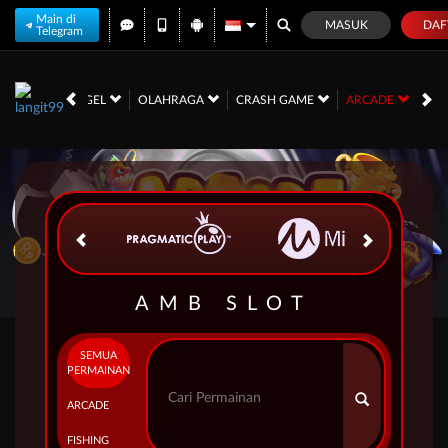
Main di
MASUK
DAF
Telegram
RACE
TOGEL
OLAHRAGA
CRASH GAME
ARCADE
PO
AMB SLOT
SEMUA
PERMAINAN
ARCADE
FISHING