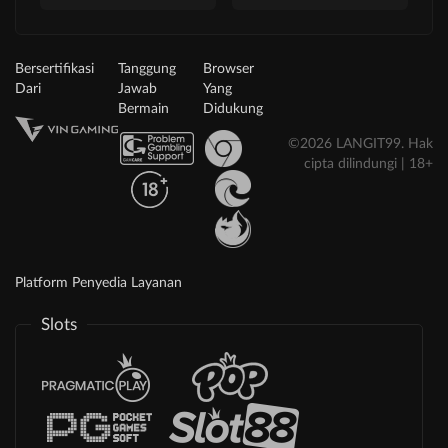
Bersertifikasi
Tanggung
Browser
Dari
Jawab
Yang
Bermain
Didukung
©2026 LANGIT99. Hak
cipta dilindungi | 18+
Platform Penyedia Layanan
Slots