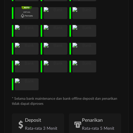
* Selama bank maintenance dan bank offline deposit dan penarikan
tidak dapat diproses
Deposit
Penarikan
Rata-rata 3 Menit
Rata-rata 5 Menit