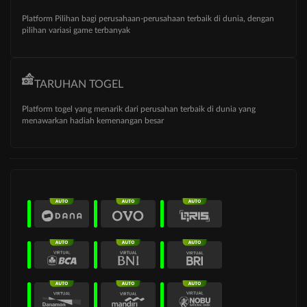
Platform Pilihan bagi perusahaan-perusahaan terbaik di dunia, dengan
pilihan variasi game terbanyak
TARUHAN TOGEL
Platform togel yang menarik dari perusahan terbaik di dunia yang
menawarkan hadiah kemenangan besar