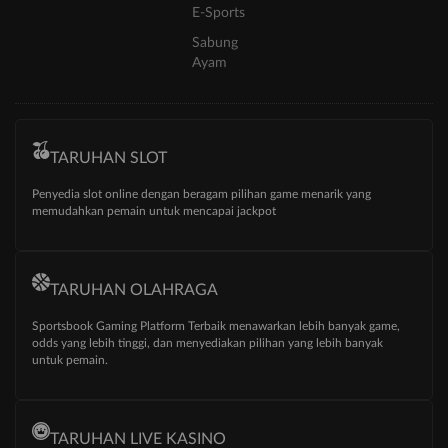
E-Sports
Sabung
Ayam
TARUHAN SLOT
Penyedia slot online dengan beragam pilihan game menarik yang
memudahkan pemain untuk mencapai jackpot
TARUHAN OLAHRAGA
Sportsbook Gaming Platform Terbaik menawarkan lebih banyak game,
odds yang lebih tinggi, dan menyediakan pilihan yang lebih banyak
untuk pemain.
TARUHAN LIVE KASINO