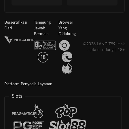
Bersertifikasi
Tanggung
Browser
Dari
Jawab
Yang
Bermain
Didukung
©2026 LANGIT99. Hak
cipta dilindungi | 18+
Platform Penyedia Layanan
Slots