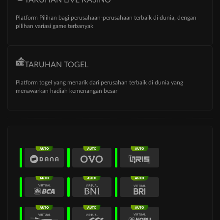
TARUHAN LIVE KASINO
Platform Pilihan bagi perusahaan-perusahaan terbaik di dunia, dengan
pilihan variasi game terbanyak
TARUHAN TOGEL
Platform togel yang menarik dari perusahan terbaik di dunia yang
menawarkan hadiah kemenangan besar