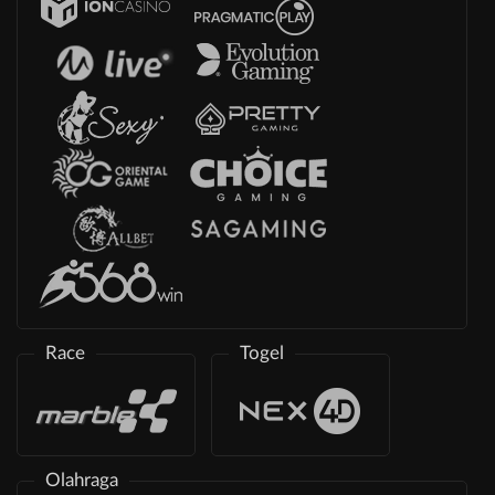
Race
Togel
Olahraga