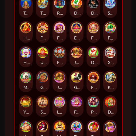
Treasure of Seti
Thor
Rave High
Da Fa Cai
Detective Dee
Snow Queen
Hephaestus
Fa Cai Shen
Fire Queen2
Ecstatic Circus
Flying Cai Shen
Fruity Carnival
Hot DJ
Uproar In Heaven
Fire Chibi 2
Jumping Mobile
Da Hong Zhong
Xmas
Monster Hunter
God Of Chess
Jump Higher
GuGuGu
Fire Queen
King of Atlantis
Yuan Bao
5 Boxing
Lord Ganesha
Football Baby
Pub Tycoon
Double Happiness