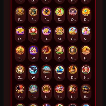
Top Ace 2
Gu Gu Gu2
Rave Jump
Jewel Luxury
Happy Rich Year
Fruit King
Pyramid Raider
Running Toro
Pig Of Luck
Top Ace
Oriental Beauty
Diamond Treasure
Disco Night
Flower Fortunes
Disco Night M
Meow
Gu Gu Gu 3
Six Candy
Treasure Bowl
Wolf Disco
Dragon Heart
Rave Jump 2
Gophers War
Hercules
Zeus
Water World
Fire Chibi
Aladdin's lamp
Detective Dee 2
Ne Zha Advent
Good Fortune
Poseidon
Jump High
Fa Cai Shen2
Lucky Boxes
Big Wolf