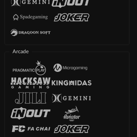
Arcade