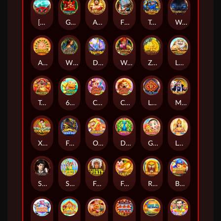
[777]
Great Lion
Apollo
Fire Chibi M
Treasure Island
Wolf Moon
Acrobatics
Wild Tarzan
Dragon Ball
WuKong&Peaches
Zuma Wild
Lucky Tigers
Treasure Pirate
6 Toros
Crazy Crazy 3
Crazy Crazy 2
Lucky Bats
Mr.Rich
Xiao Ne Zha
Football Boots
Oo Ga Cha Ka
Double Fly
Ganesha Jr.
Loy Krathong
Sherlock Holmes
Songkran Festival
Fortune Spirits
Fa Cai Fu Wa
Running Animals
Baseball Fever