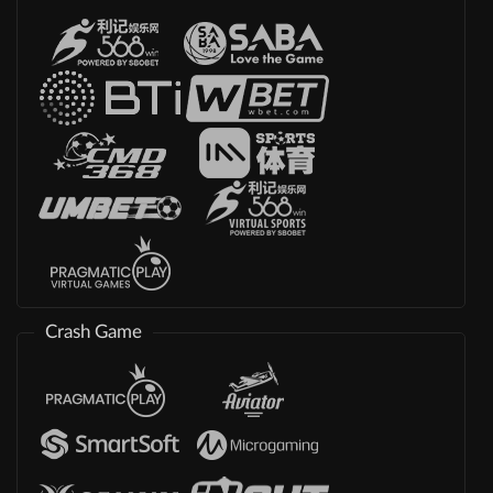
Crash Game