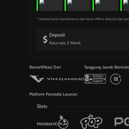
* Selama bank maintenance dan bank offline deposit dan pen
Deposit
Rata-rata 3 Menit
Bersertifikasi Dari
Tanggung Jawab Bermain
Platform Penyedia Layanan
Slots