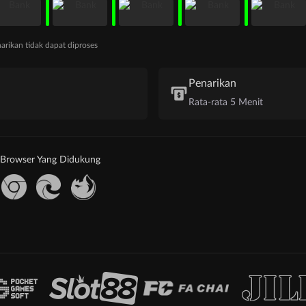
arikan tidak dapat diproses
Penarikan
Rata-rata 5 Menit
Browser Yang Didukung