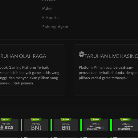
Poker
E-Sports
Sabung Ayam
ARUHAN OLAHRAGA
TARUHAN LIVE KASIN
book Gaming Platform Terbaik
Platform Pilihan bagi perusahaan-
rkan lebih banyak game, odds yang
perusahaan terbaik di dunia, dengan
tinggi, dan menyediakan pilihan yang
pilihan variasi game terbanyak
banyak untuk pemain.