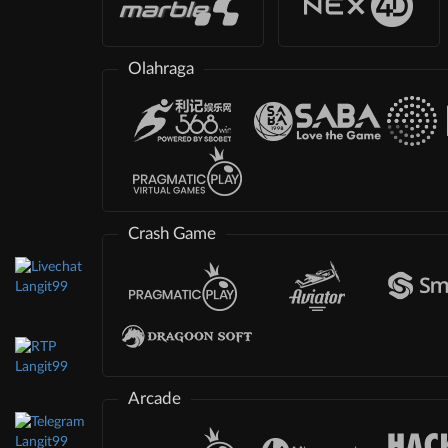
Olahraga
Crash Game
Arcade