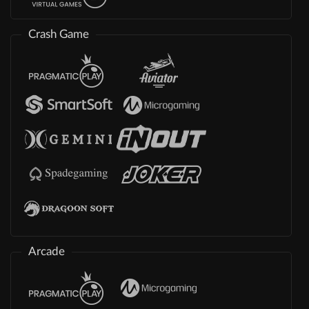
Crash Game
Arcade