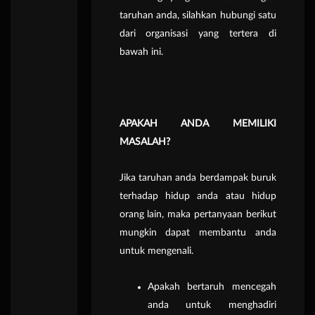
taruhan anda, silahkan hubungi satu
dari organisasi yang tertera di
bawah ini.
APAKAH ANDA MEMILIKI
MASALAH?
Jika taruhan anda berdampak buruk
terhadap hidup anda atau hidup
orang lain, maka pertanyaan berikut
mungkin dapat membantu anda
untuk mengenali.
Apakah bertaruh mencegah
anda untuk menghadiri