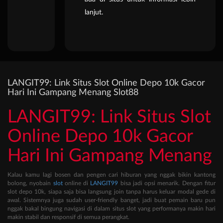
lanjut.
LANGIT99: Link Situs Slot Online Depo 10k Gacor
Hari Ini Gampang Menang Slot88
LANGIT99: Link Situs Slot
Online Depo 10k Gacor
Hari Ini Gampang Menang
Kalau kamu lagi bosen dan pengen cari hiburan yang nggak bikin kantong
bolong, nyobain
slot
online di
LANGIT99
bisa jadi opsi menarik. Dengan fitur
slot depo 10k, siapa saja bisa langsung join tanpa harus keluar modal gede di
awal. Sistemnya juga sudah user-friendly banget, jadi buat pemain baru pun
nggak bakal bingung navigasi di dalam situs slot yang performanya makin hari
makin stabil dan responsif di semua perangkat.