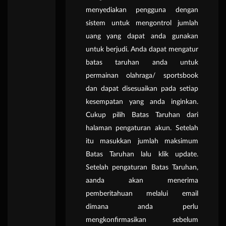
menyediakan pengguna dengan
sistem untuk mengontrol jumlah
uang yang dapat anda gunakan
untuk berjudi. Anda dapat mengatur
batas taruhan anda untuk
permainan olahraga/ sportsbook
dan dapat disesuaikan pada setiap
kesempatan yang anda inginkan.
Cukup pilih Batas Taruhan dari
halaman pengaturan akun. Setelah
itu masukkan jumlah maksimum
Batas Taruhan lalu klik update.
Setelah pengaturan Batas Taruhan,
aanda akan menerima
pemberitahuan melalui email
dimana anda perlu
mengkonfirmasikan sebelum