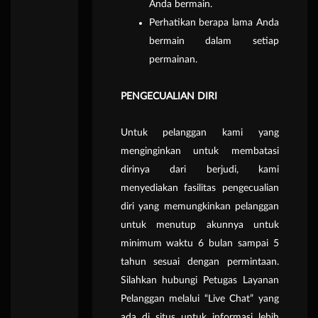
Anda bermain.
Perhatikan berapa lama Anda
bermain dalam setiap
permainan.
PENGECUALIAN DIRI
Untuk pelanggan kami yang
menginginkan untuk membatasi
dirinya dari berjudi, kami
menyediakan fasilitas pengecualian
diri yang memungkinkan pelanggan
untuk menutup akunnya untuk
minimum waktu 6 bulan sampai 5
tahun sesuai dengan permintaan.
Silahkan hubungi Petugas Layanan
Pelanggan melalui “Live Chat” yang
ada di situs untuk informasi lebih