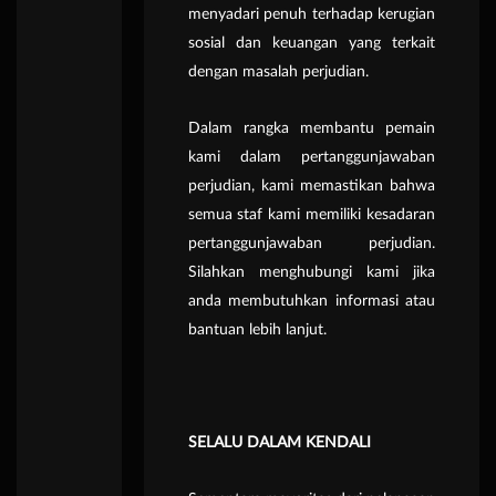
menyadari penuh terhadap kerugian
sosial dan keuangan yang terkait
dengan masalah perjudian.
Dalam rangka membantu pemain
kami dalam pertanggunjawaban
perjudian, kami memastikan bahwa
semua staf kami memiliki kesadaran
pertanggunjawaban perjudian.
Silahkan menghubungi kami jika
anda membutuhkan informasi atau
bantuan lebih lanjut.
SELALU DALAM KENDALI