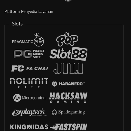
Platform Penyedia Layanan
Slots