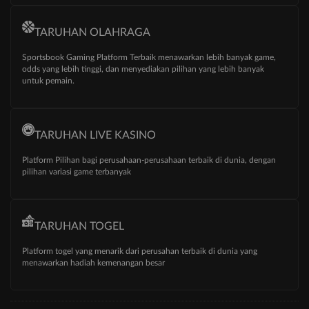
TARUHAN OLAHRAGA
Sportsbook Gaming Platform Terbaik menawarkan lebih banyak game,
odds yang lebih tinggi, dan menyediakan pilihan yang lebih banyak
untuk pemain.
TARUHAN LIVE KASINO
Platform Pilihan bagi perusahaan-perusahaan terbaik di dunia, dengan
pilihan variasi game terbanyak
TARUHAN TOGEL
Platform togel yang menarik dari perusahan terbaik di dunia yang
menawarkan hadiah kemenangan besar