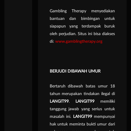
Gambling Therapy menyediakan
bantuan dan bimbingan untuk
siapapun yang terdampak buruk
oleh perjudian. Situs ini bisa diakses
di:
www.gamblingtherapy.org
BERJUDI DIBAWAH UMUR
Bertaruh dibawah batas umur 18
tahun merupakan tindakan ilegal di
LANGIT99
.
LANGIT99
memiliki
tanggung jawab yang serius untuk
masalah ini.
LANGIT99
mempunyai
hak untuk meminta bukti umur dari