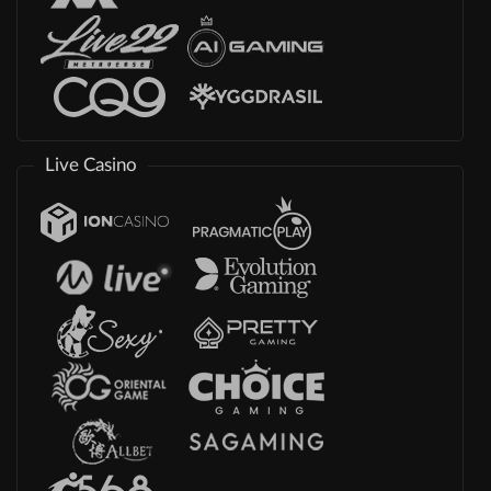
Live Casino