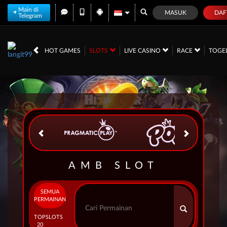
Main di
MASUK
DAF
Telegram
IDR
12,687,534,
HOT GAMES
SLOTS
LIVE CASINO
RACE
TOGE
AMB SLOT
SEMUA
PERMAINAN
TOP
SLOTS
20