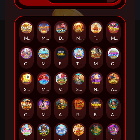
Mahjong Legend
Mahjong Legend Xmas
Dino Gems
Mahjong Legacy
The Monkey King
Mahjong of the Phoenix
Government Joke
Mahjong of the White Tiger
Epic of Aztec
The Beat of Olympus 1000
Mafia Ways
Government Disco
Super Ace X
Mermaid's Market
Veggies Bonanza
Subway Runner
Neko Reborn
Aztec Legend
Clash of War
Mafia Ways II : Metro Haven Heist
Aztec Empire
Roma Kingdom
Blessing of the Dragon
Aztec Empire 1000