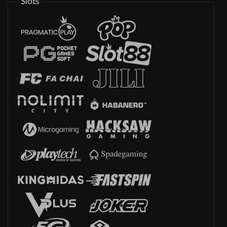
Slots