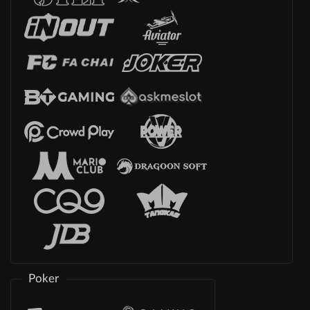
Poker