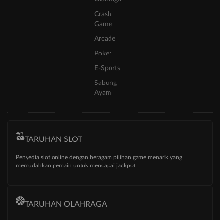
Crash
Game
Arcade
Poker
E-Sports
Sabung
Ayam
TARUHAN SLOT
Penyedia slot online dengan beragam pilihan game menarik yang
memudahkan pemain untuk mencapai jackpot
TARUHAN OLAHRAGA