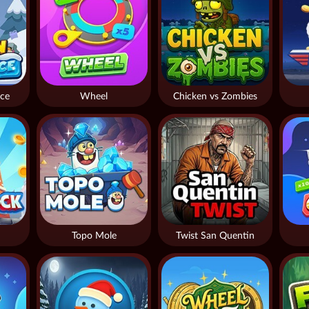
Ice
Wheel
Chicken vs Zombies
Topo Mole
Twist San Quentin