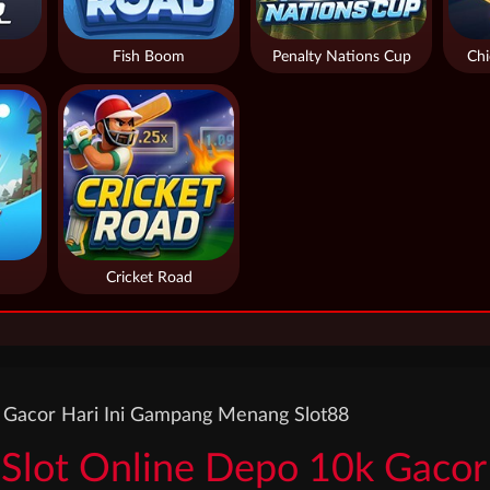
Fish Boom
Penalty Nations Cup
Chi
Cricket Road
k Gacor Hari Ini Gampang Menang Slot88
 Slot Online Depo 10k Gacor