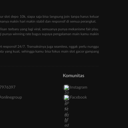
ur slot depo 10k, siapa saja bisa langsung join tanpa harus keluar
rmanya makin hari makin stabil dan responsif di semua perangkat.
rilisan terbaru yang lagi viral, semuanya punya mekanisme fair play.
gi punya winning rate bagus supaya pengalaman main kamu makin
 responsif 24/7. Transaksinya juga seamless, nggak perlu nunggu
data yang kuat, sehingga kamu bisa fokus main slot gacor gampang
Komunitas
7976397
Instagram
99onlinegroup
Facebook