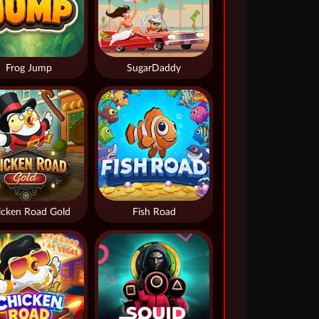
Frog Jump
SugarDaddy
icken Road Gold
Fish Road