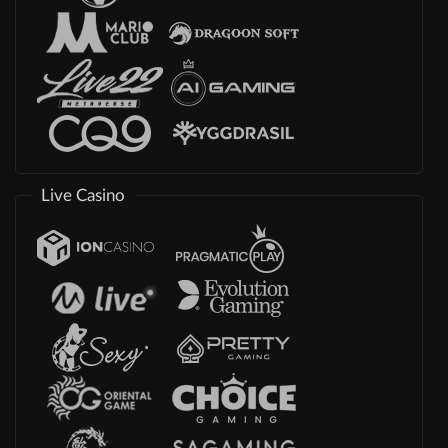
Live Casino