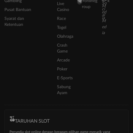
Gambling
9onlineg
k
Live
roup
Pusat Bantuan
Casino
Syarat dan
Race
Ketentuan
Togel
Olahraga
Crash
Game
Arcade
Poker
E-Sports
Sabung
Ayam
TARUHAN SLOT
Penyedia slot online dengan beragam pilihan game menarik yang