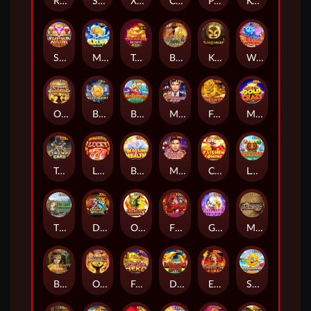
Ragnarok : Thor VS Loki
SuperNiubi
X-Huge_Fishin' Fever X-Huge
Combo Fruity Bonanza Combo
Pop Pop Candy 1000
Kong
SuperNiubiDeluxe
Mjolnir
TreasureBowl
Book of Mystery
Kingsman
Wonder Elephant
Open Sesame
Billionaire
Birds Party Deluxe
Moneybags Man
Fortune Treasure
MayaGoldCrazy
Trump Card
LuckySeven
Blossom of Wealth
Moneybags Man 2
CaiShen Coming
Legendary5
The Llama Adventure
DoubleWilds
OrientAnimals
Flirting Scholar Tang
GoldenDisco
Mahjong
Beauty And The Kingdom
OpenSesameII
Fortune Neko
DragonsGate
Elemental Link Fire
Spindrift