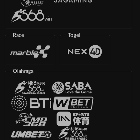
Race
Togel
Olahraga