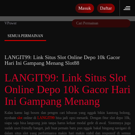
×
LANGIT99 Aplikasi Mobile
UNDUH
Jangan tampilkan lagi hari ini
Masuk
Daftar
VPower
SEMUA PERMAINAN
LANGIT99: Link Situs Slot Online Depo 10k Gacor
Hari Ini Gampang Menang Slot88
LANGIT99: Link Situs Slot
Online Depo 10k Gacor Hari
Ini Gampang Menang
Kalau kamu lagi bosen dan pengen cari hiburan yang nggak bikin kantong bolong,